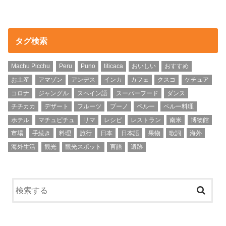
タグ検索
Machu Picchu
Peru
Puno
titicaca
おいしい
おすすめ
お土産
アマゾン
アンデス
インカ
カフェ
クスコ
ケチュア
コロナ
ジャングル
スペイン語
スーパーフード
ダンス
チチカカ
デザート
フルーツ
プーノ
ペルー
ペルー料理
ホテル
マチュピチュ
リマ
レシピ
レストラン
南米
博物館
市場
手続き
料理
旅行
日本
日本語
果物
歌詞
海外
海外生活
観光
観光スポット
言語
遺跡