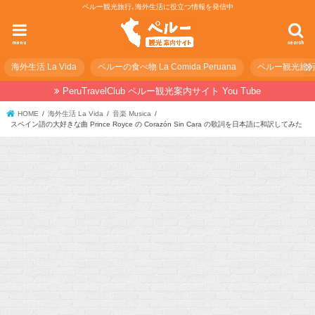
ペルー観光旅行､海外生活に役立つ情報を発信中
menu
search
海外生活 La Vida
ペルーの食べ物 La Comida Peruana
ペルー観光旅行の準
PeruTravelClub ペルー観光案内サイト You Tube
HOME
海外生活 La Vida
音楽 Musica
スペイン語の大好きな曲 Prince Royce の Corazón Sin Cara の歌詞を日本語に和訳してみた