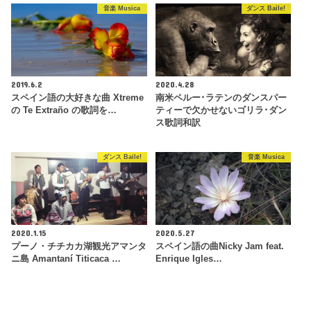
音楽 Musica
ダンス Baile!
2019.6.2
2020.4.28
スペイン語の大好きな曲 Xtreme
南米ペルー･ラテンのダンスパー
の Te Extraño の歌詞を…
ティーで欠かせないゴリラ･ダン
ス歌詞和訳
ダンス Baile!
音楽 Musica
2020.1.15
2020.5.27
プーノ・チチカカ湖観光アマンタ
スペイン語の曲Nicky Jam feat.
ニ島 Amantaní Titicaca …
Enrique Igles…