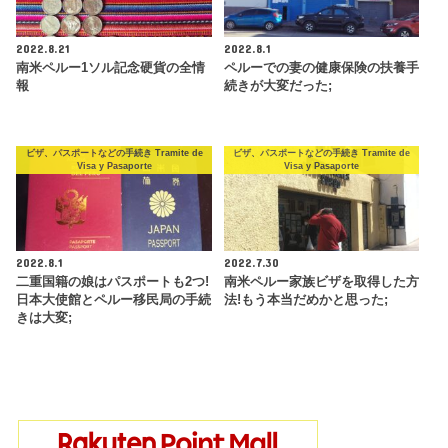
2022.8.21
2022.8.1
南米ペルー1ソル記念硬貨の全情
ペルーでの妻の健康保険の扶養手
報
続きが大変だった;
ビザ、パスポートなどの手続き Tramite de
ビザ、パスポートなどの手続き Tramite de
Visa y Pasaporte
Visa y Pasaporte
2022.8.1
2022.7.30
二重国籍の娘はパスポートも2つ!
南米ペルー家族ビザを取得した方
日本大使館とペルー移民局の手続
法!もう本当だめかと思った;
きは大変;