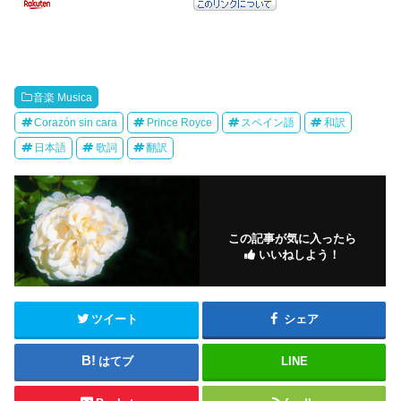
音楽 Musica
Corazón sin cara
Prince Royce
スペイン語
和訳
日本語
歌詞
翻訳
この記事が気に入ったら
いいねしよう！
ツイート
シェア
はてブ
LINE