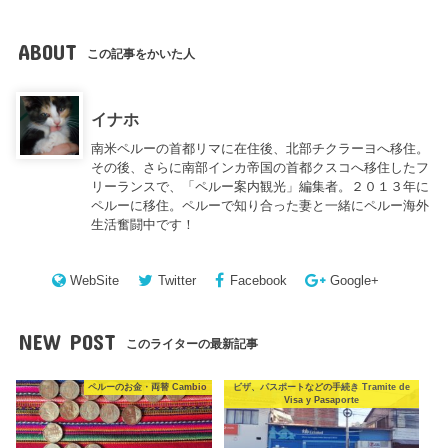
ABOUT
この記事をかいた人
イナホ
南米ペルーの首都リマに在住後、北部チクラーヨへ移住。
その後、さらに南部インカ帝国の首都クスコへ移住したフ
リーランスで、「ペルー案内観光」編集者。２０１３年に
ペルーに移住。ペルーで知り合った妻と一緒にペルー海外
生活奮闘中です！
WebSite
Twitter
Facebook
Google+
NEW POST
このライターの最新記事
ペルーのお金・両替 Cambio
ビザ、パスポートなどの手続き Tramite de
Visa y Pasaporte