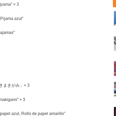
yama” × 3
ijama azul”
ajamas”
まきがみ」× 3
akigami” × 3
el azul, Rollo de papel amarillo”