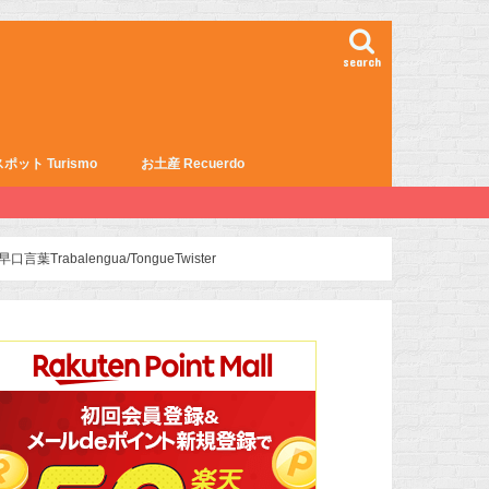
search
ポット Turismo
お土産 Recuerdo
rabalengua/TongueTwister