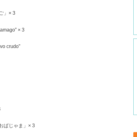
」× 3
mago” × 3
o crudo”
3
ぱじゃま」× 3