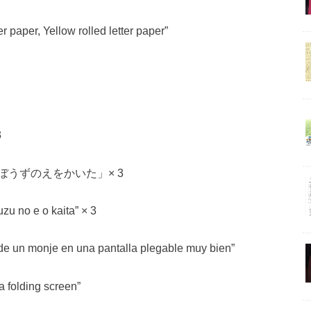
r paper, Yellow rolled letter paper”
3
うずのえをかいた」× 3
 no e o kaita” × 3
n monje en una pantalla plegable muy bien”
 folding screen”