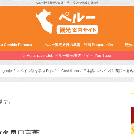
ペルー観光旅行､海外生活に役立つ情報を発信中
Comida Peruana
ペルー観光旅行の準備・計画 Preparación
観光ス
PeruTravelClub ペルー観光案内サイト You Tube
nguaje
スペイン語を学ぶ Español, Castellano
日本語､スペイン語､英語の有名早口言葉T
ます。
有名早口言葉