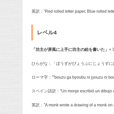
英訳：”Red rolled letter paper, Blue rolled lette
レベル4
「坊主が屏風に上手に坊主の絵を書いた」
× 
ひらがな：「ぼうずがびょうぶにじょうずにぼ
ローマ字：””bouzu ga byoubu ni jyouzu ni bouzu
スペイン語訳：”Un monje escribió un dibujo de u
英訳：”A monk wrote a drawing of a monk on a