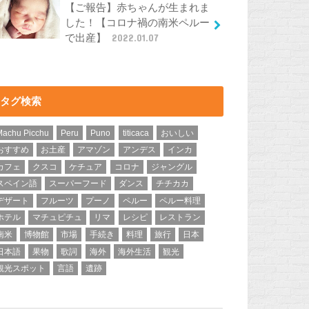
【ご報告】赤ちゃんが生まれま
した！【コロナ禍の南米ペルー
で出産】
2022.01.07
タグ検索
Machu Picchu
Peru
Puno
titicaca
おいしい
おすすめ
お土産
アマゾン
アンデス
インカ
カフェ
クスコ
ケチュア
コロナ
ジャングル
スペイン語
スーパーフード
ダンス
チチカカ
デザート
フルーツ
プーノ
ペルー
ペルー料理
ホテル
マチュピチュ
リマ
レシピ
レストラン
南米
博物館
市場
手続き
料理
旅行
日本
日本語
果物
歌詞
海外
海外生活
観光
観光スポット
言語
遺跡