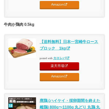
Amazon
牛肉か鶏肉 0.5kg
【送料無料】日本一宮崎牛ロース
ブロック 1kg
カエレバ
posted with
楽天市場
Amazon
廃鶏 (ハイケイ・採卵期間を終えた
雌鶏) 800g〜1100g 丸どり 丸鶏 丸