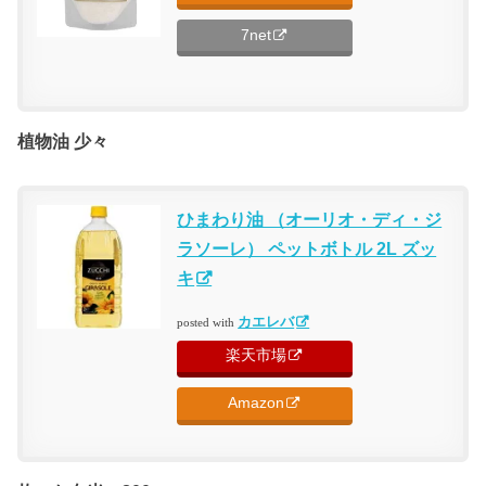
7net
植物油 少々
ひまわり油 （オーリオ・ディ・ジ
ラソーレ） ペットボトル 2L ズッ
キ
カエレバ
posted with
楽天市場
Amazon