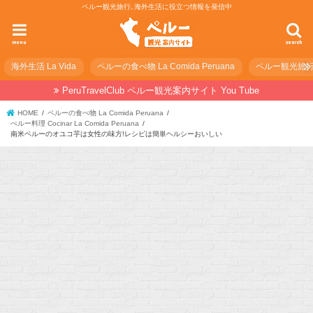
ペルー観光旅行､海外生活に役立つ情報を発信中
menu
search
海外生活 La Vida
ペルーの食べ物 La Comida Peruana
ペルー観光旅行の準
PeruTravelClub ペルー観光案内サイト You Tube
HOME
ペルーの食べ物 La Comida Peruana
ぺルー料理 Cocinar La Comida Peruana
南米ペルーのオユコ芋は女性の味方!レシピは簡単ヘルシーおいしい