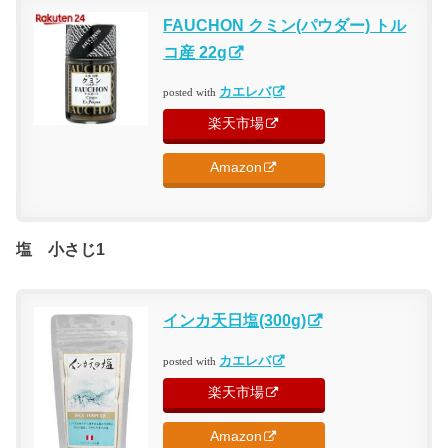
FAUCHON クミン(パウダー) トル
コ産 22g
カエレバ
posted with
楽天市場
Amazon
塩 小さじ1
インカ天日塩(300g)
カエレバ
posted with
楽天市場
Amazon