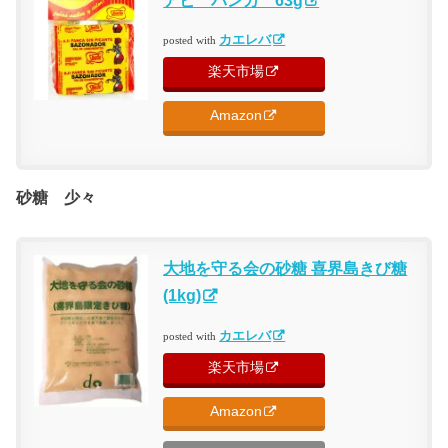
アヒ パンカ 63g
カエレバ
posted with
楽天市場
Amazon
砂糖 少々
大地を守る会の砂糖 喜界島きび糖
(1kg)
カエレバ
posted with
楽天市場
Amazon