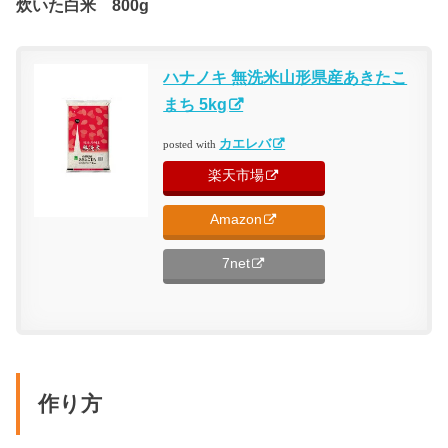
炊いた白米 800g
ハナノキ 無洗米山形県産あきたこ
まち 5kg
カエレバ
posted with
楽天市場
Amazon
7net
作り方