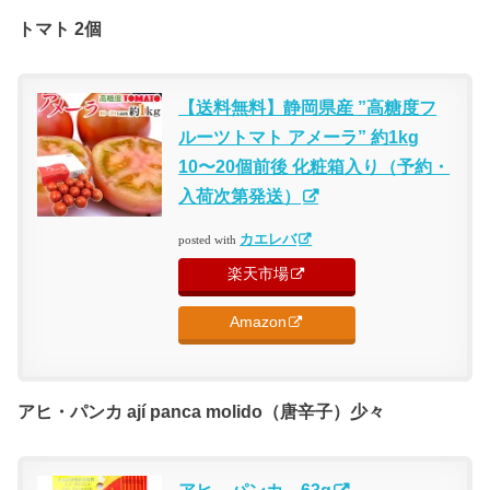
トマト 2個
【送料無料】静岡県産 ”高糖度フ
ルーツトマト アメーラ” 約1kg
10〜20個前後 化粧箱入り（予約・
入荷次第発送）
カエレバ
posted with
楽天市場
Amazon
アヒ・パンカ ají panca molido（唐辛子）少々