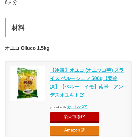
6人分
材料
オユコ Olluco 1.5kg
【冷凍】オユコ (オユッコ芋) スラ
イス ペルーシェフ 500g【要冷
凍】【ペルー イモ】南米 アン
デスオユキト
カエレバ
posted with
楽天市場
Amazon