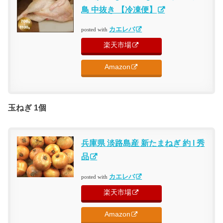
鳥 中抜き 【冷凍便】
カエレバ
posted with
楽天市場
Amazon
玉ねぎ 1個
兵庫県 淡路島産 新たまねぎ 約 l 秀
品
カエレバ
posted with
楽天市場
Amazon