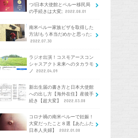
つ!日本大使館とペルー移民局
の手続きは大変;
2022.08.01
南米ペルー家族ビザを取得した
方法!もう本当だめかと思った;
2022.07.30
ラジオ出演！コスモアースコン
シャスアクト未来へのタカラモ
ノ
2022.04.09
新出生届の書き方と日本大使館
への出し方【海外在住】産後手
続き【超大変】
2022.03.08
コロナ禍の南米ペルーで妊娠！
大変だったこと８選【あたふた
日本人夫婦】
2022.01.08