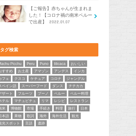
【ご報告】赤ちゃんが生まれま
した！【コロナ禍の南米ペルー
で出産】
2022.01.07
タグ検索
Machu Picchu
Peru
Puno
titicaca
おいしい
おすすめ
お土産
アマゾン
アンデス
インカ
カフェ
クスコ
ケチュア
コロナ
ジャングル
スペイン語
スーパーフード
ダンス
チチカカ
デザート
フルーツ
プーノ
ペルー
ペルー料理
ホテル
マチュピチュ
リマ
レシピ
レストラン
南米
博物館
市場
手続き
料理
旅行
日本
日本語
果物
歌詞
海外
海外生活
観光
観光スポット
言語
遺跡