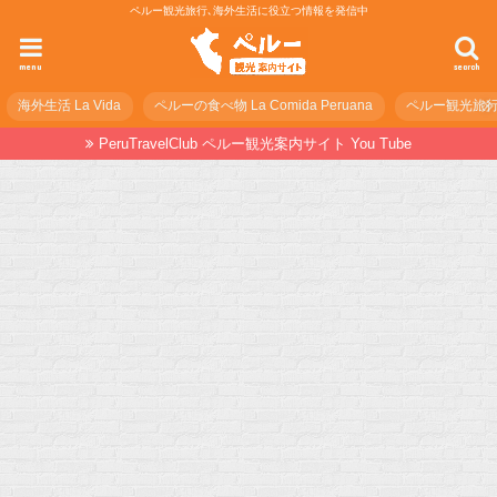
ペルー観光旅行､海外生活に役立つ情報を発信中
menu
search
海外生活 La Vida
ペルーの食べ物 La Comida Peruana
ペルー観光旅行の準
PeruTravelClub ペルー観光案内サイト You Tube