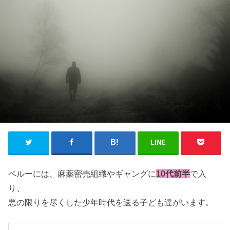
LINE
ペルーには、麻薬密売組織やギャングに
10代前半
で入
り、
悪の限りを尽くした少年時代を送る子ども達がいます。