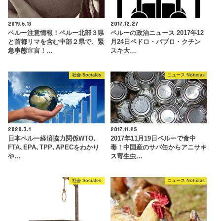
2019.6.13
2017.12.27
ペルー注意情報！ペルー北部３県
ペルーの政治ニュース 2017年12
と首都リマを含む中部２県で、緊
月24日ペドロ・パブロ・クチン
急事態宣言！…
スキ大…
社会 Sociales
ニュース Noticias
2020.3.1
2017.11.25
日本ペルー経済協力関係WTO､
2017年11月19日ペルーで食中
FTA､EPA､TPP､APECをわかり
毒！中国産のサバ缶からアニサキ
や…
ス寄生虫…
社会 Sociales
ニュース Noticias