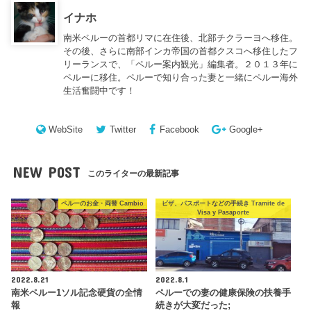
イナホ
南米ペルーの首都リマに在住後、北部チクラーヨへ移住。
その後、さらに南部インカ帝国の首都クスコへ移住したフ
リーランスで、「ペルー案内観光」編集者。２０１３年に
ペルーに移住。ペルーで知り合った妻と一緒にペルー海外
生活奮闘中です！
WebSite
Twitter
Facebook
Google+
NEW POST
このライターの最新記事
ペルーのお金・両替 Cambio
ビザ、パスポートなどの手続き Tramite de
Visa y Pasaporte
2022.8.21
2022.8.1
南米ペルー1ソル記念硬貨の全情
ペルーでの妻の健康保険の扶養手
報
続きが大変だった;