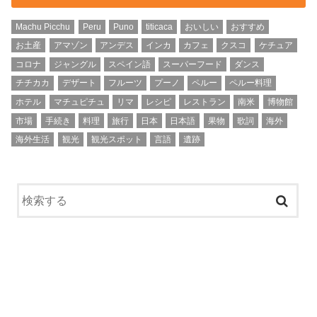
Machu Picchu
Peru
Puno
titicaca
おいしい
おすすめ
お土産
アマゾン
アンデス
インカ
カフェ
クスコ
ケチュア
コロナ
ジャングル
スペイン語
スーパーフード
ダンス
チチカカ
デザート
フルーツ
プーノ
ペルー
ペルー料理
ホテル
マチュピチュ
リマ
レシピ
レストラン
南米
博物館
市場
手続き
料理
旅行
日本
日本語
果物
歌詞
海外
海外生活
観光
観光スポット
言語
遺跡