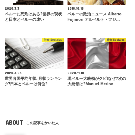
2020.3.3
2018.10.18
ペルーに死刑はある?世界の現状
ペルーの政治ニュース Alberto
と日本とペルーの違い
Fujimori アルベルト・フジ…
社会 Sociales
社会 Sociales
2020.3.25
2020.11.10
世界各国平均年収､月収ランキン
現ペルー大統領がクビ!なぜ?次の
グ!日本とペルーは何位?
大統領は?Manuel Merino
ABOUT
この記事をかいた人