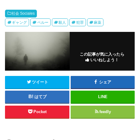
社会 Sociales
ギャング
ペルー
殺人
犯罪
麻薬
この記事が気に入ったら
いいねしよう！
ツイート
シェア
はてブ
LINE
Pocket
feedly