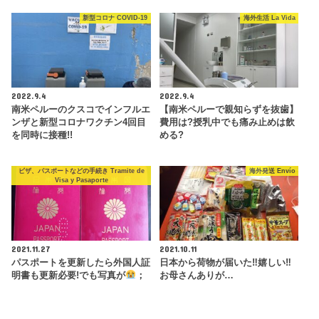
新型コロナ COVID-19
海外生活 La Vida
2022.9.4
2022.9.4
南米ペルーのクスコでインフルエ
【南米ペルーで親知らずを抜歯】
ンザと新型コロナワクチン4回目
費用は?授乳中でも痛み止めは飲
を同時に接種!!
める?
ビザ、パスポートなどの手続き Tramite de
海外発送 Envío
Visa y Pasaporte
2021.11.27
2021.10.11
パスポートを更新したら外国人証
日本から荷物が届いた‼︎嬉しい‼︎
明書も更新必要!でも写真が
；
お母さんありが…