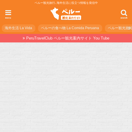
ペルー観光旅行､海外生活に役立つ情報を発信中
menu
search
海外生活 La Vida
ペルーの食べ物 La Comida Peruana
ペルー観光旅行の準
PeruTravelClub ペルー観光案内サイト You Tube