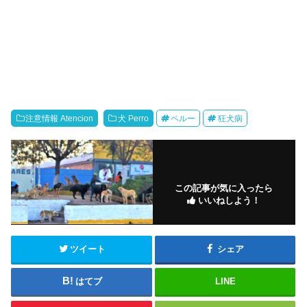
注意情報 Atencion
犬 Perro
ペルー
狂犬病
この記事が気に入ったら
いいねしよう！
ツイート
シェア
はてブ
LINE