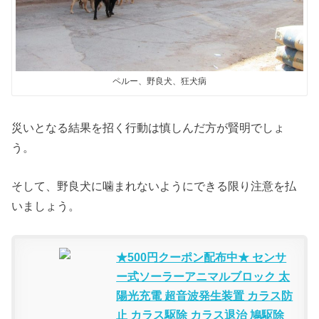
ペルー、野良犬、狂犬病
災いとなる結果を招く行動は慎しんだ方が賢明でしょ
う。
そして、野良犬に噛まれないようにできる限り注意を払
いましょう。
★500円クーポン配布中★ センサ
ー式ソーラーアニマルブロック 太
陽光充電 超音波発生装置 カラス防
止 カラス駆除 カラス退治 鳩駆除