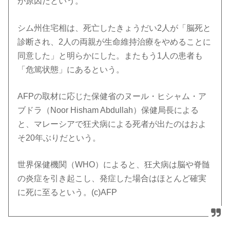
が原因だという。
シム州住宅相は、死亡したきょうだい2人が「脳死と
診断され、2人の両親が生命維持治療をやめることに
同意した」と明らかにした。またもう1人の患者も
「危篤状態」にあるという。
AFPの取材に応じた保健省のヌール・ヒシャム・ア
ブドラ（Noor Hisham Abdullah）保健局長による
と、マレーシアで狂犬病による死者が出たのはおよ
そ20年ぶりだという。
世界保健機関（WHO）によると、狂犬病は脳や脊髄
の炎症を引き起こし、発症した場合はほとんど確実
に死に至るという。(c)AFP