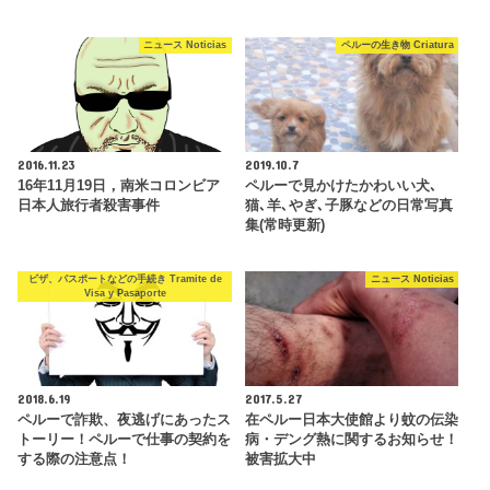
ニュース Noticias
ペルーの生き物 Criatura
2016.11.23
2019.10.7
16年11月19日，南米コロンビア
ペルーで見かけたかわいい犬､
日本人旅行者殺害事件
猫､羊､やぎ､子豚などの日常写真
集(常時更新)
ビザ、パスポートなどの手続き Tramite de
ニュース Noticias
Visa y Pasaporte
2018.6.19
2017.5.27
ペルーで詐欺、夜逃げにあったス
在ペルー日本大使館より蚊の伝染
トーリー！ペルーで仕事の契約を
病・デング熱に関するお知らせ！
する際の注意点！
被害拡大中