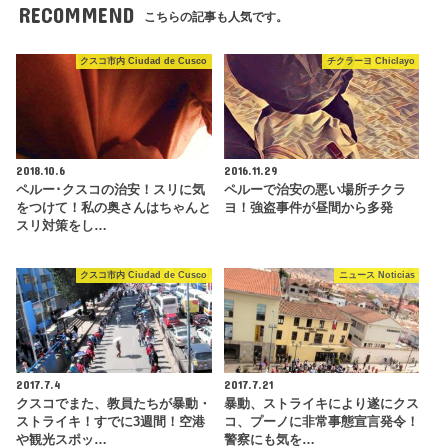
RECOMMEND
こちらの記事も人気です。
クスコ市内 Ciudad de Cusco
チクラーヨ Chiclayo
2018.10.6
2016.11.29
ペルー･クスコの治安！スリに気
ペルーで治安の悪い場所チクラ
をつけて！私の奥さんはちゃんと
ヨ！強盗事件が昼間から多発
スリ対策をし…
クスコ市内 Ciudad de Cusco
ニュース Noticias
2017.7.4
2017.7.21
クスコでまた、教員たちが暴動・
暴動、ストライキにより遂にクス
ストライキ！すでに3週間！空港
コ、プーノに非常事態宣言発令！
や観光スポッ…
警察にも気を…