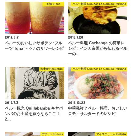
お酒 Licor
ぺルー料理 Cocinar La Comida Peruana
2019.5.7
2018.1.28
ペルーのおいしいサボテン･フル
ペルー料理 Cachanga の簡単レ
ーツ Tuna トゥナのサワーレシピ
シピ！インカ帝国から伝わるペル
ーの…
お土産 Recuerdo
ぺルー料理 Cocinar La Comida Peruana
2019.7.3
2016.12.22
ペルー観光 Quillabamba キヤバ
中華発祥？ペルー料理、おいしい
ンバのお土産を買うならここ！
ロモ・サルタードのレシピ
2…
デザート Dulces
アイスクリーム Helado