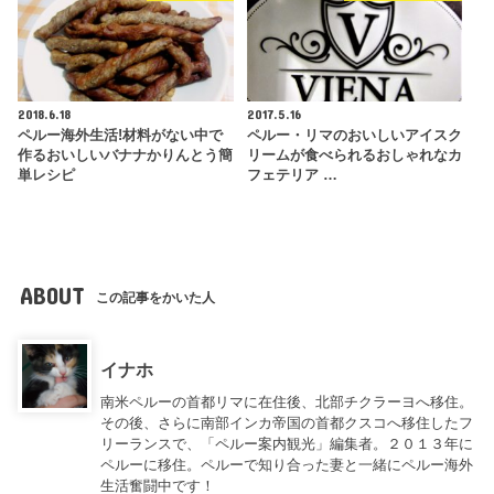
2018.6.18
2017.5.16
ペルー海外生活!材料がない中で
ペルー・リマのおいしいアイスク
作るおいしいバナナかりんとう簡
リームが食べられるおしゃれなカ
単レシピ
フェテリア …
ABOUT
この記事をかいた人
イナホ
南米ペルーの首都リマに在住後、北部チクラーヨへ移住。
その後、さらに南部インカ帝国の首都クスコへ移住したフ
リーランスで、「ペルー案内観光」編集者。２０１３年に
ペルーに移住。ペルーで知り合った妻と一緒にペルー海外
生活奮闘中です！