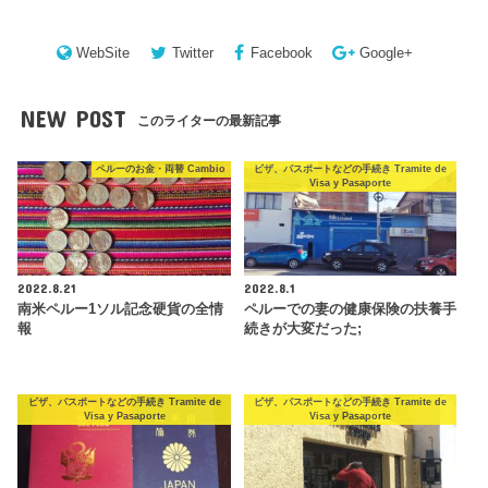
WebSite
Twitter
Facebook
Google+
NEW POST
このライターの最新記事
ペルーのお金・両替 Cambio
ビザ、パスポートなどの手続き Tramite de
Visa y Pasaporte
2022.8.21
2022.8.1
南米ペルー1ソル記念硬貨の全情
ペルーでの妻の健康保険の扶養手
報
続きが大変だった;
ビザ、パスポートなどの手続き Tramite de
ビザ、パスポートなどの手続き Tramite de
Visa y Pasaporte
Visa y Pasaporte