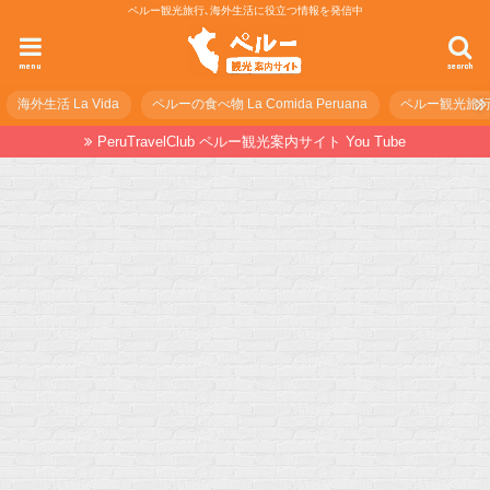
ペルー観光旅行､海外生活に役立つ情報を発信中
menu
search
海外生活 La Vida
ペルーの食べ物 La Comida Peruana
ペルー観光旅行の準
PeruTravelClub ペルー観光案内サイト You Tube