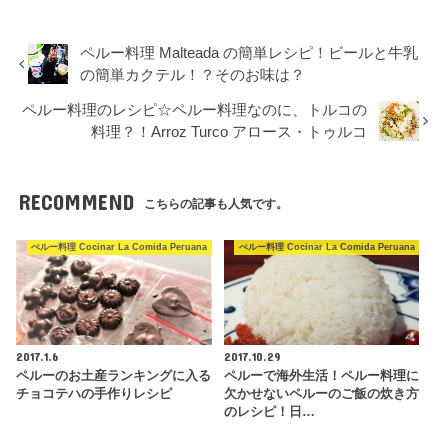
ペルー料理 Malteada の簡単レシピ！ビールと牛乳
の簡単カクテル！？そのお味は？
ペルー料理のレシピ☆ペルー料理なのに、トルコの
料理？！Arroz Turco アロース・トゥルコ
RECOMMEND
こちらの記事も人気です。
ぺルー料理 Cocinar La Comida Peruana
ぺルー料理 Cocinar La Comida Peruana
2017.1.6
2017.10.29
ペルーのお土産ランキングに入る
ペルーで海外生活！ペルー料理に
チョコテハの手作りレシピ
欠かせないペルーのご飯の炊き方
のレシピ！日…