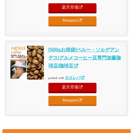
楽天市場
Amazon
[500gお得袋]ペルー・ソルデアン
デス/グルメコーヒー豆専門加藤珈
琲店/珈琲豆
カエレバ
posted with
楽天市場
Amazon