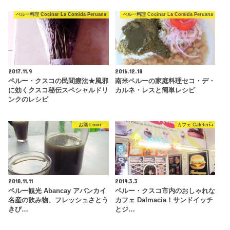
ぺルー料理 Cocinar La Comida Peruana
ぺルー料理 Cocinar La Comida Peruana
2017.11.9
2016.12.18
ペルー・クスコの民間療法★風邪
南米ペルーの家庭料理セコ・デ・
に効くクスコ秘伝スペシャルドリ
カルネ・レスと簡単レシピ
ンクのレシピ
お酒 Licor
カフェ Cafetería
2018.11.11
2019.3.3
ペルー観光 Abancay アバンカイ
ペルー・クスコ市内のおしゃれな
名産の飲み物、フレッシュさとう
カフェ Dalmacia！サンドイッチ
きび…
とジ…