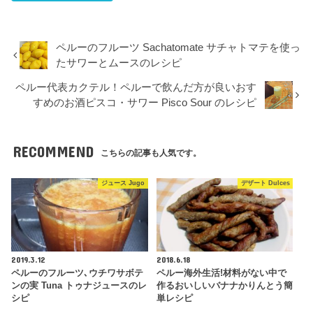
ペルーのフルーツ Sachatomate サチャトマテを使っ
たサワーとムースのレシピ
ペルー代表カクテル！ペルーで飲んだ方が良いおす
すめのお酒ピスコ・サワー Pisco Sour のレシピ
RECOMMEND
こちらの記事も人気です。
ジュース Jugo
デザート Dulces
2019.3.12
2018.6.18
ペルーのフルーツ､ウチワサボテ
ペルー海外生活!材料がない中で
ンの実 Tuna トゥナジュースのレ
作るおいしいバナナかりんとう簡
シピ
単レシピ