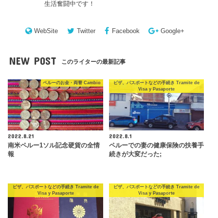
生活奮闘中です！
WebSite
Twitter
Facebook
Google+
NEW POST
このライターの最新記事
ペルーのお金・両替 Cambio
ビザ、パスポートなどの手続き Tramite de
Visa y Pasaporte
2022.8.21
2022.8.1
南米ペルー1ソル記念硬貨の全情
ペルーでの妻の健康保険の扶養手
報
続きが大変だった;
ビザ、パスポートなどの手続き Tramite de
ビザ、パスポートなどの手続き Tramite de
Visa y Pasaporte
Visa y Pasaporte