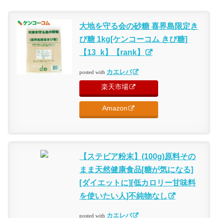
大地を守る会の砂糖 喜界島限定き
び糖 1kg[ケンコーコム きび糖]
【13_k】【rank】
カエレバ
posted with
楽天市場
Amazon
【ステビア粉末】(100g)原料その
まま天然健康食品[糖が気になる]
[ダイエットに][低カロリー甘味料
を使いたい人]不純物なし
カエレバ
posted with