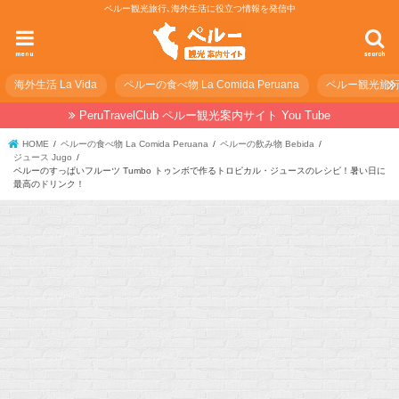
ペルー観光旅行､海外生活に役立つ情報を発信中
menu
search
海外生活 La Vida
ペルーの食べ物 La Comida Peruana
ペルー観光旅行の準
PeruTravelClub ペルー観光案内サイト You Tube
HOME
ペルーの食べ物 La Comida Peruana
ペルーの飲み物 Bebida
ジュース Jugo
ペルーのすっぱいフルーツ Tumbo トゥンボで作るトロピカル・ジュースのレシピ！暑い日に
最高のドリンク！