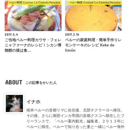
ぺルー料理 Cocinar La Comida Peruana
ぺルー料理 Cocinar La Comida Peruana
2017.5.4
2017.3.14
ご当地ペルー料理カウサ・フェレ
ペルーの家庭料理・簡単手作りレ
ニャファーナのレシピ！シカン博
モンケーキのレシピ Keke de
物館の後は食…
limón
ABOUT
この記事をかいた人
イナホ
南米ペルーの首都リマに在住後、北部チクラーヨへ移住。
その後、さらに南部インカ帝国の首都クスコへ移住したフ
リーランスで、「ペルー案内観光」編集者。２０１３年に
ペルーに移住。ペルーで知り合った妻と一緒にペルー海外