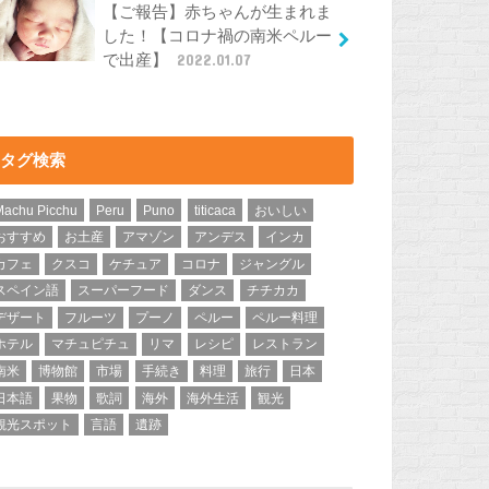
【ご報告】赤ちゃんが生まれま
した！【コロナ禍の南米ペルー
で出産】
2022.01.07
タグ検索
Machu Picchu
Peru
Puno
titicaca
おいしい
おすすめ
お土産
アマゾン
アンデス
インカ
カフェ
クスコ
ケチュア
コロナ
ジャングル
スペイン語
スーパーフード
ダンス
チチカカ
デザート
フルーツ
プーノ
ペルー
ペルー料理
ホテル
マチュピチュ
リマ
レシピ
レストラン
南米
博物館
市場
手続き
料理
旅行
日本
日本語
果物
歌詞
海外
海外生活
観光
観光スポット
言語
遺跡