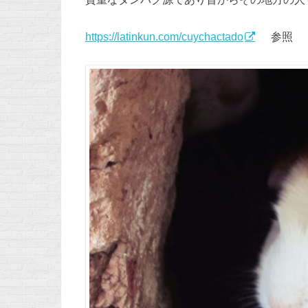
https://latinkun.com/cuychactado
参照