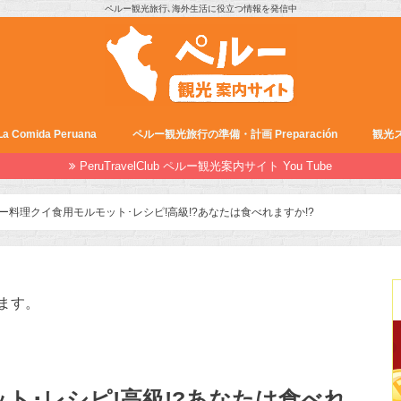
ペルー観光旅行､海外生活に役立つ情報を発信中
Comida Peruana
ペルー観光旅行の準備・計画 Preparación
観光ス
PeruTravelClub ペルー観光案内サイト You Tube
ー料理クイ食用モルモット･レシピ!高級!?あなたは食べれますか!?
ます。
ト･レシピ!高級!?あなたは食べれ