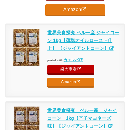
Amazon
世界美食探究 ペルー産 ジャイコー
ン 1kg【薄塩オイルロースト仕
上】 【ジャイアントコーン】
カエレバ
posted with
楽天市場
Amazon
世界美食探究 ペルー産 ジャイ
コーン 1kg【辛子マヨネーズ
味】【ジャイアントコーン】