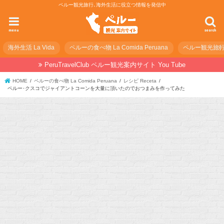
ペルー観光旅行､海外生活に役立つ情報を発信中
menu
search
海外生活 La Vida
ペルーの食べ物 La Comida Peruana
ペルー観光旅行の準
PeruTravelClub ペルー観光案内サイト You Tube
HOME
ペルーの食べ物 La Comida Peruana
レシピ Receta
ペルー･クスコでジャイアントコーンを大量に頂いたのでおつまみを作ってみた