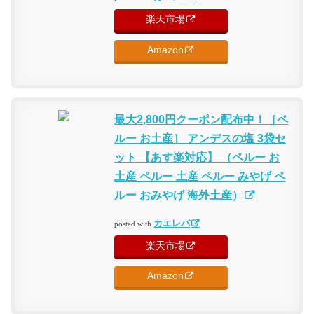
楽天市場
Amazon
最大2,800円クーポン配布中！［ペ
ルー お土産］ アンデスの塩 3袋セ
ット 【あす楽対応】 （ペルー お
土産 ペルー 土産 ペルー みやげ ペ
ルー おみやげ 海外土産）
カエレバ
posted with
楽天市場
Amazon